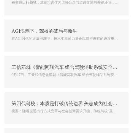
在交通出行领域，驾驶培训作为连接公众与道路交通的关键环节，其
模式的演进深刻影响着道路安全与出行体验。随着人工智能、大数据
等前沿技术的飞速发展，驾培行业正经历着从传统模式向智能化、个
性化、终身化的深刻变革，第四代驾校应运而生，成为这场变革的
AGI浪潮下，驾校的破局与新生
核...
在AGI时代的滚滚浪潮中，技术变革的力量正以前所未有的速度重塑
着各行各业，驾培行业也不例外。作为驾培行业的核心主体，驾校正
处于这场技术革命与商业模式转变的风口浪尖，面临着前所未有的机
遇与挑战。技术革命：AI重塑驾培体验AI技术在驾培领域的应...
工信部就《智能网联汽车 组合驾驶辅助系统安全要求》强制性国家标准公开征求意见
9月17日，工业和信息化部就《智能网联汽车 组合驾驶辅助系统安全
要求》强制性国家标准公开征求意见，该标准填补了我国组合驾驶辅
助系统产品安全基线空白，将为行业准入、质量监督和事后追溯提供
关键技术依据，有助于全面提升产品安全水平，切实...
第四代驾校：本质是打破传统边界 矢志成为社会创新的核心节点
摘要：随着交通出行方式变革与社会创新需求升级，传统驾校“重培
训、轻服务”“重考证、轻能力”的单一模式已难以适配时代发展。第
四代驾校的本质在于以边界突破为核心逻辑，通过服务场景、功能体
系与价值网络的重构，从单纯的驾驶技能培训主体，转型为链接交...