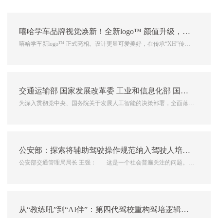
嘻哈学车品牌视觉焕新！全新logo™️ 颜值升级，更显可爱与亲和力。不仅保留“XH”核心记忆点，更以抽象汽车元素注入新意，科技质感拉满！
嘻哈学车新logo™️ 正式亮相。设计更显可爱美好，在传承“XH”传统
风格的同时，巧妙融入抽象汽车色彩，科技感与辨识度兼备！...
交通运输部 国家发展改革委 工业和信息化部 国家数据局 国家铁路局 中国民用航空局 国家邮政局关于“人工智能+交通运输”的实施意见
为深入贯彻党中央、国务院关于发展人工智能的决策部署，全面落实
《交通强国建设纲要》《国家综合立体交通网规划纲要》和《国务院
关于深入实施“人工智能+”行动的意见》，加快推动人工智能在交通
运输领域规模化创新应用，现提出如下实施意见。一、总体要求以...
公安部：探索将辅助驾驶操作规范纳入驾驶人培训和考试范围
公安部交通管理局局长 王强： 这是一个社会普遍关注的问题。据
我们了解，目前我国市场上销售的汽车搭载的“智驾”系统都不具备
“自动驾驶”功能。这些“智驾...
从“教练吼”到“AI伴”：第四代驾校重构驾培逻辑，文明驾驶培养有新招