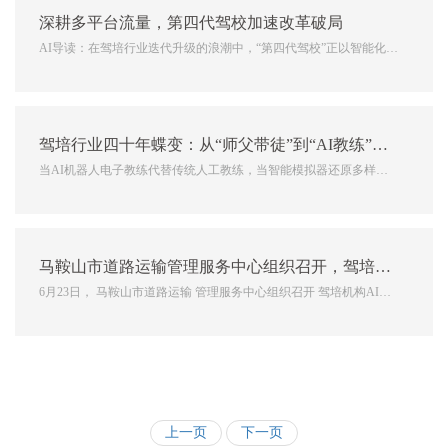
深耕多平台流量，第四代驾校加速改革破局
AI导读：在驾培行业迭代升级的浪潮中，“第四代驾校”正以智能化为
内核、流量化为引擎，加速重构行业格局。做好小红书、皮皮虾、抖
音、快手等平台的流量运营，已成为驾校突破传统盈利天花板、实现
收益倍增的关键路径，推动行业从“线下获客”向“线上线下深...
驾培行业四十年蝶变：从“师父带徒”到“AI教练”的进化之路，催生了第四代驾校行业新生态
当AI机器人电子教练代替传统人工教练，当智能模拟器还原多样路
况，当抖音短视频成为招生主阵地，中国驾培行业正式迈入以“智能
化”为核心的第四代发展阶段。作为行业十年一大变、五年一小变历
程中的关键迭代，第四代驾校不仅是技术升级的产物，更彻底重构
马鞍山市道路运输管理服务中心组织召开，驾培机构AI机器人教练上线协调对接会
了...
6月23日， 马鞍山市道路运输 管理服务中心组织召开 驾培机构AI机
器人教练 上线协调对接会。会议指出，引入AI机器人教练是落实交
通运输领域“智慧交通”建设的重要举措，旨在通过人工智能技术实现
教学流程...
上一页
下一页