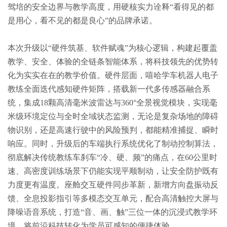
驾培的安全边界与教学高度，用硬核实力诠释“看得见的都
是用心，看不见的都是良心”的品牌承诺。
本次升级以“硬件筑基、软件赋魂”为核心逻辑，构建起覆盖
教学、安全、体验的全链条智能体系，将科技领先的优势转
化为实实在在的教学价值。硬件层面，嘻哈学车机器人电子
教练全面迭代感知硬件矩阵，搭载新一代多传感器融合系
统，集成18颗高清毫米波雷达与360°全景视觉模块，实现毫
米级环境定位与全时全域状态监测，无论是复杂场地的障碍
物识别，还是高速行驶中的风险预判，都能精准捕捉、瞬时
响应。同时，升级后的车端执行系统优化了制动控制算法，
彻底解决传统教练车刹车“冷、硬、频”的痛点，在60公里时
速、高密度训练场景下仍能实现平顺制动，让安全防护既有
力度更有温度。座舱交互硬件同步革新，新增方向盘振动反
馈、全息投影指引等多模态交互单元，配合高清触控大屏与
降噪语音系统，打造“音、画、触”三位一体的沉浸式教学环
境，将前沿科技转化为学员可感知的便捷体验。