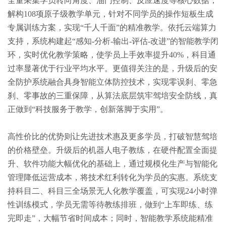
全量采集学员转向角度、油门控制、反应速度等核心数据，
解构108项原子级教学单元，针对不同学员的操作短板生成
专属训练方案，实现“千人千面”的精准教学。依托云端算力
支持，系统构建起“感知-分析-输出-评估-改进”的智能教学闭
环，实时优化教学策略，使学员上手效率提升40%，科目通
过率显著优于行业平均水平。更值得关注的是，升级后的安
全防护系统融合具身智能立体防控技术，实现零误刹、零急
刹、零事故的三重保障，从算法底层筑牢驾培安全防线，真
正做到“科技服务于教学，创新落脚于实用”。
高性价比的优势则让先进技术惠及更多学员，打破智慧驾培
的价格壁垒。升级后的机器人电子教练，在硬件配置全面提
升、软件功能大幅优化的基础上，通过规模化生产与智能化
管理降低运营成本，将技术红利转化为学员的实惠。系统支
持科目二、科目三全场景无人化教学覆盖，可实现24小时弹
性训练模式，学员无需等待教练排班，做到“上车即练、练
完即走”，大幅节省时间成本；同时，智能教学系统能精准