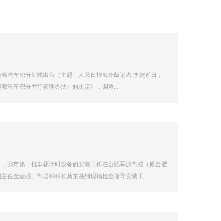
源汽车积分新规出台（主题）人民日报海外版记者 李婕近日，
汽车积分并行管理办法〉的决定》，调整...
日，我市第一批车载计时设备的安装工作在合肥军源驾校（原合肥
任金运强、驾培科科长蔡东胜到现场检查指导安装工...