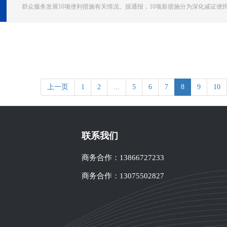
群众服务发展10项便利措施有关情况。据通报，10项新措施分为深化减证便民、
上一页
1
2
...
5
6
7
8
9
10
联系我们
商务合作：
13866727233
商务合作：
13075502827