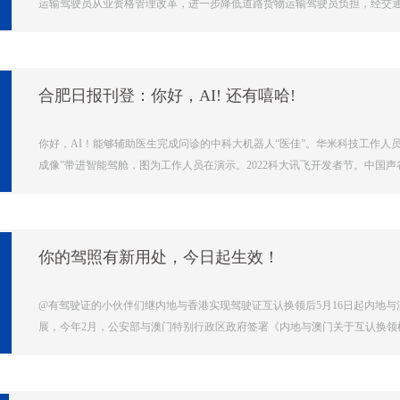
运输驾驶员从业资格管理改革，进一步降低道路货物运输驾驶员负担，经交通运
合肥日报刊登：你好，AI! 还有嘻哈!
你好，AI！能够辅助医生完成问诊的中科大机器人“医佳”。华米科技工作人
成像”带进智能驾舱，图为工作人员在演示。2022科大讯飞开发者节。中国声
你的驾照有新用处，今日起生效！
@有驾驶证的小伙伴们继内地与香港实现驾驶证互认换领后5月16日起内地
展，今年2月，公安部与澳门特别行政区政府签署《内地与澳门关于互认换领机