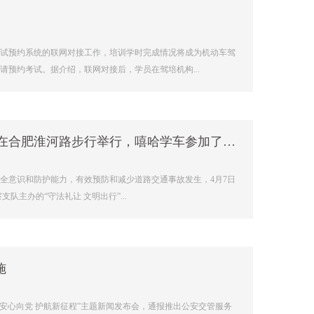
考试预约系统的联网对接工作，培训学时完成情况将成为机动车驾
预约考试。据介绍，联网对接后，学员在驾培机构...
安徽省暨合肥市“守法礼让 文明出行”主题活动今日在合肥淮河路步行举行，嘻哈学车参加了活动！
安全意识和防护能力，有效预防和减少道路交通事故发生，4月7日
主办的“守法礼让 文明出行”...
施
公安心向党 护航新征程”主题新闻发布会，通报推出公安交管服务