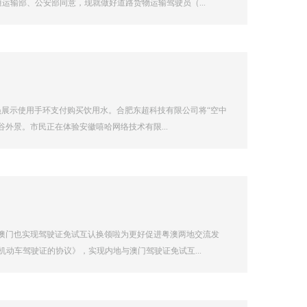
输部、公安部同意，现就做好道路货物运输驾驶员（...
员展示使用手环支付购买饮用水。合肥东超科技有限公司将“空中
谷外景。市民正在体验安徽嘻哈网络技术有限...
与澳门也实现驾驶证免试互认换领啦为更好促进粤澳两地交流发
动车驾驶证的协议》，实现内地与澳门驾驶证免试互...