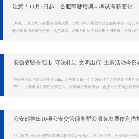
注意！11月1日起，合肥驾驶培训与考试有新变化
5月9日，从合肥市交通运输局获悉，合肥市将开展驾培监管服务平台与公安
驶培训预约考试的依据。这意味着，培训学时达不到培训大纲要求，不可以申请
他们在干嘛？这么热闹这么high？快带上我一个！为提升广大交通参与者的
下午，由安徽省公安厅交警总队、合肥市公安局指导，合肥市公安局交通警察支队
公安部推出10项公安交管服务群众服务发展便利措
4月7日电 据公安部交通管理局微信公众号消息，4月7日上午，公安部召开“