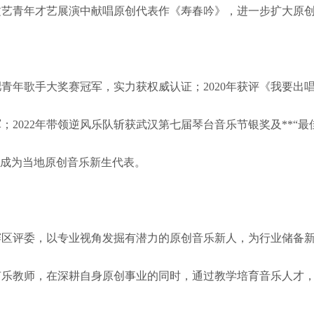
州新文艺青年才艺展演中献唱原创代表作《寿春吟》，进一步扩大原
青年歌手大奖赛冠军，实力获权威认证；2020年获评《我要出
军；2022年带领逆风乐队斩获武汉第七届琴台音乐节银奖及**“最
号，成为当地原创音乐新生代表。
选各赛区评委，以专业视角发掘有潜力的原创音乐新人，为行业储备
声乐教师，在深耕自身原创事业的同时，通过教学培育音乐人才